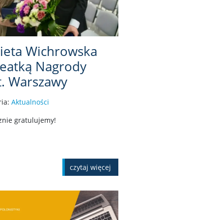
bieta Wichrowska
reatką Nagrody
t. Warszawy
ria:
Aktualności
znie gratulujemy!
czytaj więcej