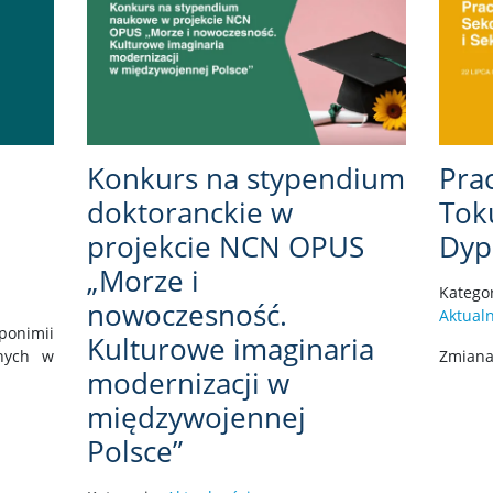
Konkurs na stypendium
Prac
doktoranckie w
Toku
projekcie NCN OPUS
Dy
„Morze i
Katego
nowoczesność.
Aktualn
onimii
Kulturowe imaginaria
znych w
Zmiana 
modernizacji w
międzywojennej
Polsce”