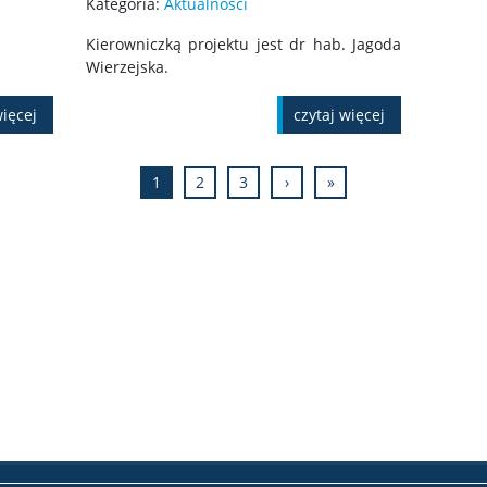
Kategoria:
Aktualności
Kierowniczką projektu jest dr hab. Jagoda
Wierzejska.
więcej
czytaj więcej
1
2
3
›
»