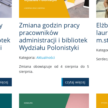
y
Zmiana godzin pracy
Elż
pracowników
lau
otek
administracji i bibliotek
m.s
i
Wydziału Polonistyki
Katego
Kategoria:
Aktualności
Serdec
Zmiana obowiązuje od 4 sierpnia do 5
sierpnia.
więcej
czytaj więcej