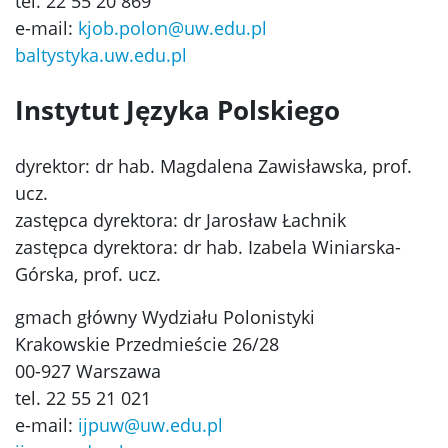
tel. 22 55 20 869
e-mail:
kjob.polon@uw.edu.pl
baltystyka.uw.edu.pl
Instytut Języka Polskiego
dyrektor: dr hab. Magdalena Zawisławska, prof.
ucz.
zastępca dyrektora: dr Jarosław Łachnik
zastępca dyrektora: dr hab. Izabela Winiarska-
Górska, prof. ucz.
gmach główny Wydziału Polonistyki
Krakowskie Przedmieście 26/28
00-927 Warszawa
tel. 22 55 21 021
e-mail:
ijpuw@uw.edu.pl